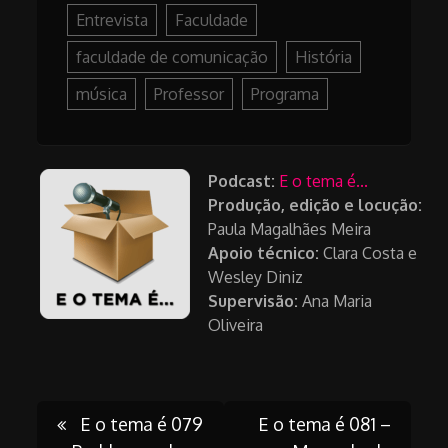
Entrevista
Faculdade
faculdade de comunicação
História
música
Professor
Programa
Podcast:
E o tema é...
Produção, edição e locução:
Paula Magalhães Meira
Apoio técnico:
Clara Costa e
Wesley Diniz
Supervisão:
Ana Maria
Oliveira
Post
E o tema é 079
E o tema é 081 –