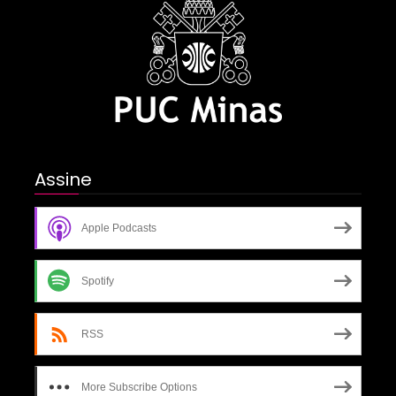
Assine
Apple Podcasts
Spotify
RSS
More Subscribe Options