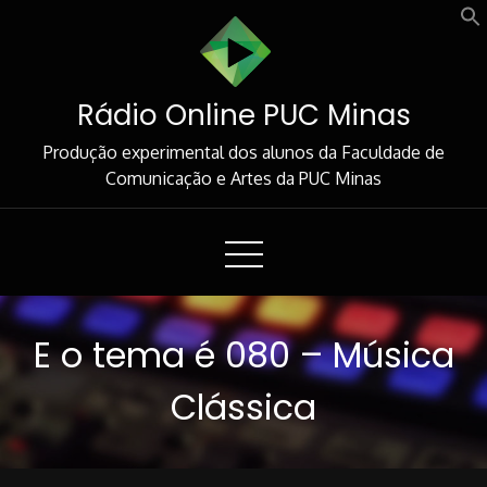
Skip
to
Content
Rádio Online PUC Minas
Produção experimental dos alunos da Faculdade de
Comunicação e Artes da PUC Minas
E o tema é 080 – Música
Clássica