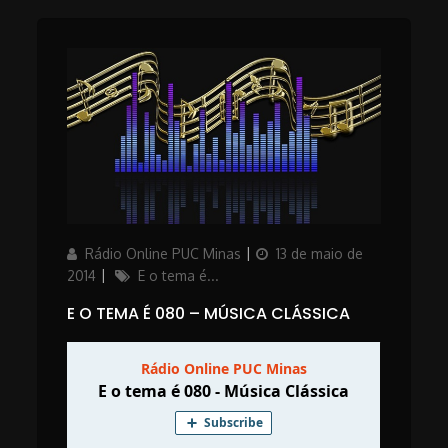
Author
Posted
Rádio Online PUC Minas
13 de maio de
on
Categories
2014
E o tema é...
E O TEMA É 080 – MÚSICA CLÁSSICA