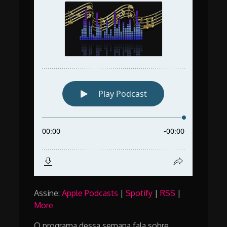
Assine:
Apple Podcasts
|
Spotify
|
RSS
|
More
O programa dessa semana fala sobre