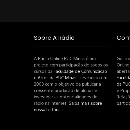
navigati
Sobre A Rádio
Como
A Rádio Online PUC Minas é um
Gostou
projeto com participação de todos os
Online
cursos da
Faculdade de Comunicação
aberta
e Artes da PUC Minas
. Teve início em
Faculd
2003 com o objetivo de publicar a
da PUC
crescente produção de alunos e
e Prop
investigar as potencialidades do
Relaçõ
rádio na internet.
Saiba mais sobre
partici
nossa história
.