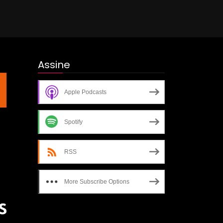
Assine
Apple Podcasts
Spotify
RSS
More Subscribe Options