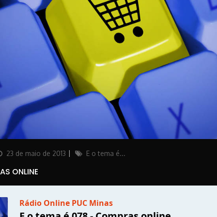
osted
Categories
23 de maio de 2013
E o tema é...
on
AS ONLINE