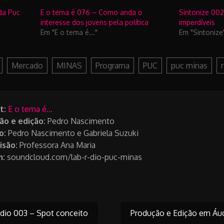
da Puc
E o tema é 076 – Como anda o
Sintonize 002
interesse dos jovens pela política
imperdíveis
Em "E o tema é..."
Em "Sintonize
Mercado
MINAS
Programa
PUC
puc minas
t:
E o tema é...
ão e edição:
Pedro Nascimento
o:
Pedro Nascimento e Gabriela Suzuki
isão:
Professora Ana Maria
m:
soundcloud.com/lab-r-dio-puc-minas
dio 003 – Spot conceito
Produção e Edição em Áu