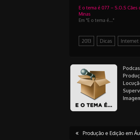
E o tema é 077 – S.O.S Cães 
Minas
Em "E o tema é..."
2013
Dicas
Internet
Podcas
Produç
Locuçã
Superv
Image
Post
Produção e Edição em Áu