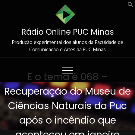
Skip
to
Content
Rádio Online PUC Minas
Produção experimental dos alunos da Faculdade de
Comunicação e Artes da PUC Minas
E o tema é 068 –
Recuperação do Museu de
Ciências Naturais da Puc
após o incêndio que
aconteceu em janeiro