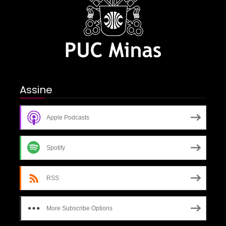
Assine
Apple Podcasts
Spotify
RSS
More Subscribe Options