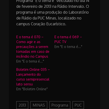
Programa “E o tema é” veiculado no dia 14
de fevereiro de 2013 na Rádio Intervalo. O
programa é uma produção do Laboratório
de Rádio da PUC Minas, localizado no
campus Coração Eucarístico.
E o tema é 070 –
E o tema é 069 –
Como agir e as
PUC TV
precauções a serem
Em "E o tema é..."
tomadas em caso de
incêndio no Campus
Em "E o tema é..."
Boletim Online 035 –
Lançamento do
curso semipresencial
lato sensu
Em "Boletim Online"
2013
MINAS
Programa
PUC