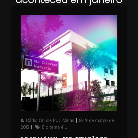
Author
Posted
Rádio Online PUC Minas
9 de março de
on
Categories
2013
E o tema é...