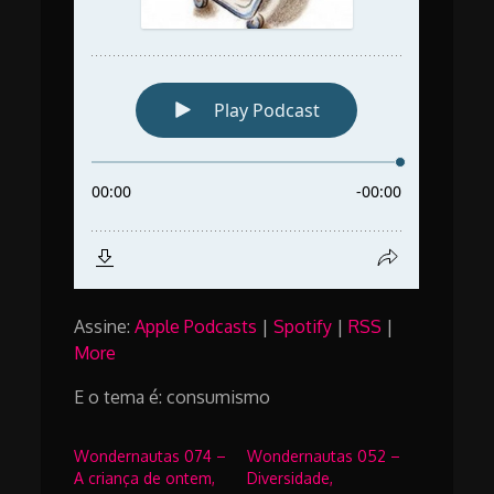
Assine:
Apple Podcasts
|
Spotify
|
RSS
|
More
E o tema é: consumismo
Wondernautas 074 –
Wondernautas 052 –
A criança de ontem,
Diversidade,