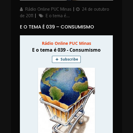
Author
Posted
Rádio Online PUC Minas
24 de outubro
on
Categories
de 2011
E o tema é...
E O TEMA É 039 – CONSUMISMO