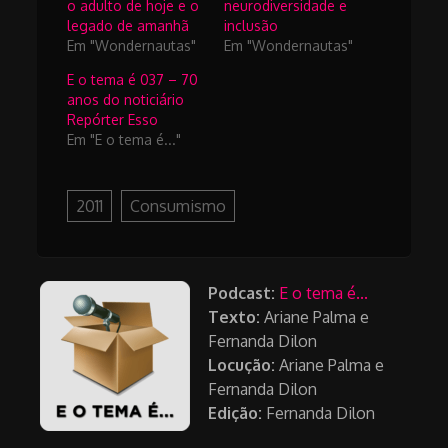
o adulto de hoje e o
neurodiversidade e
legado de amanhã
inclusão
Em "Wondernautas"
Em "Wondernautas"
E o tema é 037 – 70
anos do noticiário
Repórter Esso
Em "E o tema é..."
2011
Consumismo
Podcast:
E o tema é...
Texto:
Ariane Palma e
Fernanda Dilon
Locução:
Ariane Palma e
Fernanda Dilon
Edição:
Fernanda Dilon