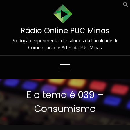
Skip
to
Content
Rádio Online PUC Minas
Produção experimental dos alunos da Faculdade de
Comunicação e Artes da PUC Minas
E o tema é 039 –
Consumismo