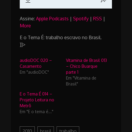
Assine:
Apple Podcasts
|
Spotify
|
RSS
|
More
E o Tema É: trabalho escravo no Brasil.
]]>
audioDOC 020 –
Vitamina de Brasil 013
Casamento
– Chico Buarque
Em "audioDOC"
parte 1
Em "Vitamina de
Brasil"
E o Tema É 014 –
Projeto Leitura no
Metrô
Em "E o tema é..."
2010
brasil
trabalho