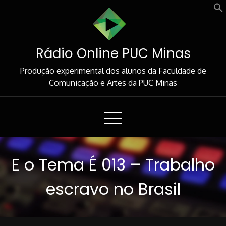
Skip
to
Content
Rádio Online PUC Minas
Produção experimental dos alunos da Faculdade de
Comunicação e Artes da PUC Minas
E o Tema É 013 – Trabalho
escravo no Brasil