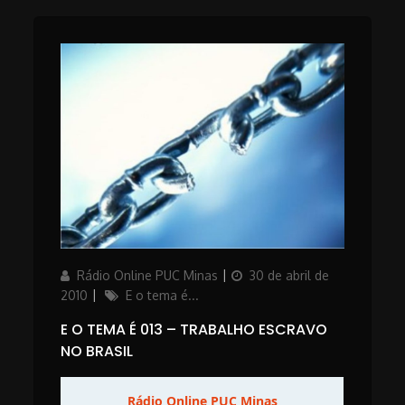
Author
Posted
Rádio Online PUC Minas
30 de abril de
on
Categories
2010
E o tema é...
E O TEMA É 013 – TRABALHO ESCRAVO
NO BRASIL