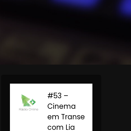
#53 –
-
Cinema
em Transe
com Lia