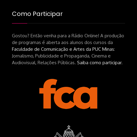
industrial-cinematografico-
brasileiro-tin-urbinatti-copia/?
Como Participar
srsltid=AfmBOopHv9m9puPGMXoYUT5Ml-
UPFNvaAE_MM0rdk930-
Gostou? Então venha para a Rádio Online! A produção
hEhRpQ_6KhI Livro Arábia:
de programas é aberta aos alunos dos cursos da
https://www.editorajavali.com/product-
Faculdade de Comunicação e Artes da PUC Minas
:
page/arábia-caminhos-da-escrita-
Jornalismo, Publicidade e Propaganda, Cinema e
de-um-filme
Audiovisual, Relações Públicas.
Saiba como participar
.