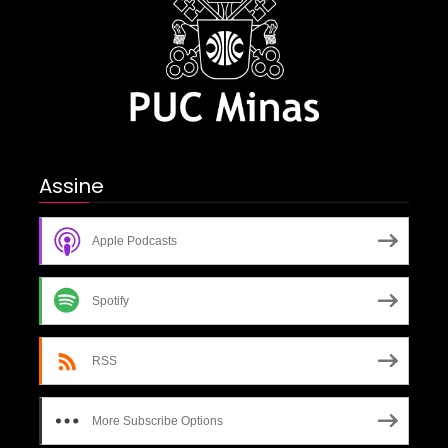
Assine
Apple Podcasts
Spotify
RSS
More Subscribe Options