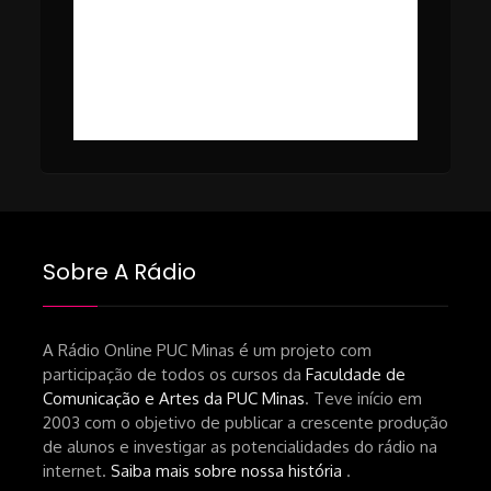
nacional.shtml
Tomaz Alves Souza.
https://www1.folha.uol.com.br/ilustrada/2025/0
#49 – Cinema em Transe com
da-netflix-a-cinemateca-brasileira-
Breno Oliveira (Dicria)
ressalta-desafios-do-setor.shtml
https://revistas.usp.br/matrizes/pt_BR/article/v
RECOMENDAÇÕES DA CONVIDADA
Livro Pedro Butcher:
https://www.editoraletramento.com.br/hollywoo
e-o-mercado-de-cinema-no-brasil-
Sobre A Rádio
principios-de-uma-hegemonia Livro
André Novais:
https://www.editorajavali.com/product-
A Rádio Online PUC Minas é um projeto com
participação de todos os cursos da
Faculdade de
page/roteiro-e-diário-de-produção-
Comunicação e Artes da PUC Minas
. Teve início em
de-um-filme-chamado-temporada-
2003 com o objetivo de publicar a crescente produção
andré-n-oliveira Livro Arthur Autran:
de alunos e investigar as potencialidades do rádio na
https://lojahucitec.com.br/produto/pensamento
internet.
Saiba mais sobre nossa história
.