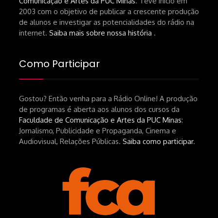
Comunicação e Artes da PUC Minas
. Teve início em
de-um-filme-chamado-temporada-
2003 com o objetivo de publicar a crescente produção
andré-n-oliveira Livro Arthur Autran:
de alunos e investigar as potencialidades do rádio na
https://lojahucitec.com.br/produto/pensamento
internet.
Saiba mais sobre nossa história
.
industrial-cinematografico-
brasileiro-tin-urbinatti-copia/?
Como Participar
srsltid=AfmBOopHv9m9puPGMXoYUT5Ml-
UPFNvaAE_MM0rdk930-
Gostou? Então venha para a Rádio Online! A produção
hEhRpQ_6KhI Livro Arábia:
de programas é aberta aos alunos dos cursos da
https://www.editorajavali.com/product-
Faculdade de Comunicação e Artes da PUC Minas
:
page/arábia-caminhos-da-escrita-
Jornalismo, Publicidade e Propaganda, Cinema e
de-um-filme
Audiovisual, Relações Públicas.
Saiba como participar
.