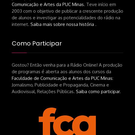
Comunicação e Artes da PUC Minas
. Teve início em
de-um-filme-chamado-temporada-
2003 com o objetivo de publicar a crescente produção
andré-n-oliveira Livro Arthur Autran:
de alunos e investigar as potencialidades do rádio na
https://lojahucitec.com.br/produto/pensamento
internet.
Saiba mais sobre nossa história
.
industrial-cinematografico-
brasileiro-tin-urbinatti-copia/?
Como Participar
srsltid=AfmBOopHv9m9puPGMXoYUT5Ml-
UPFNvaAE_MM0rdk930-
Gostou? Então venha para a Rádio Online! A produção
hEhRpQ_6KhI Livro Arábia:
de programas é aberta aos alunos dos cursos da
https://www.editorajavali.com/product-
Faculdade de Comunicação e Artes da PUC Minas
:
page/arábia-caminhos-da-escrita-
Jornalismo, Publicidade e Propaganda, Cinema e
de-um-filme
Audiovisual, Relações Públicas.
Saiba como participar
.