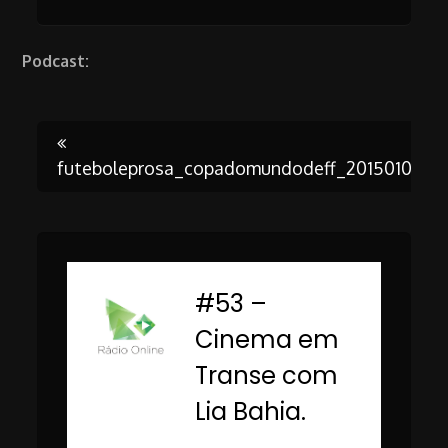
Podcast:
Post
futeboleprosa_copadomundodeff_2015010
navigation
#53 –
-
Cinema em
Transe com
Lia Bahia.