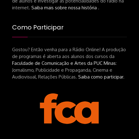
de alunos e investigar as potencialidades do rádio na
https://lojahucitec.com.br/produto/pensamento
internet.
Saiba mais sobre nossa história
.
industrial-cinematografico-
brasileiro-tin-urbinatti-copia/?
Como Participar
srsltid=AfmBOopHv9m9puPGMXoYUT5Ml-
UPFNvaAE_MM0rdk930-
Gostou? Então venha para a Rádio Online! A produção
hEhRpQ_6KhI Livro Arábia:
de programas é aberta aos alunos dos cursos da
https://www.editorajavali.com/product-
Faculdade de Comunicação e Artes da PUC Minas
:
page/arábia-caminhos-da-escrita-
Jornalismo, Publicidade e Propaganda, Cinema e
de-um-filme
Audiovisual, Relações Públicas.
Saiba como participar
.