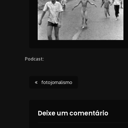
Podcast:
Post
fotojornalismo
navigation
Deixe um comentário