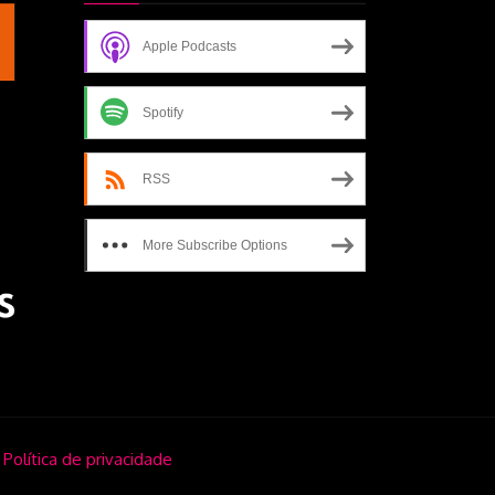
escrita-de-um-filme
Apple Podcasts
Spotify
RSS
More Subscribe Options
.
Política de privacidade