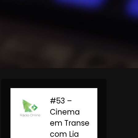
#53 –
-
Cinema
em Transe
com Lia