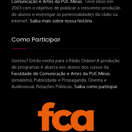
Comunicação e Artes da PUC Minas
. Teve início em
de-um-filme-chamado-temporada-
2003 com o objetivo de publicar a crescente produção
andré-n-oliveira Livro Arthur Autran:
de alunos e investigar as potencialidades do rádio na
https://lojahucitec.com.br/produto/pensamento
internet.
Saiba mais sobre nossa história
.
industrial-cinematografico-
brasileiro-tin-urbinatti-copia/?
Como Participar
srsltid=AfmBOopHv9m9puPGMXoYUT5Ml-
UPFNvaAE_MM0rdk930-
Gostou? Então venha para a Rádio Online! A produção
hEhRpQ_6KhI Livro Arábia:
de programas é aberta aos alunos dos cursos da
https://www.editorajavali.com/product-
Faculdade de Comunicação e Artes da PUC Minas
:
page/arábia-caminhos-da-escrita-
Jornalismo, Publicidade e Propaganda, Cinema e
de-um-filme
Audiovisual, Relações Públicas.
Saiba como participar
.