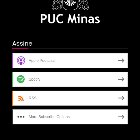
Assine
Apple Podcasts
Spotify
RSS
More Subscribe Options