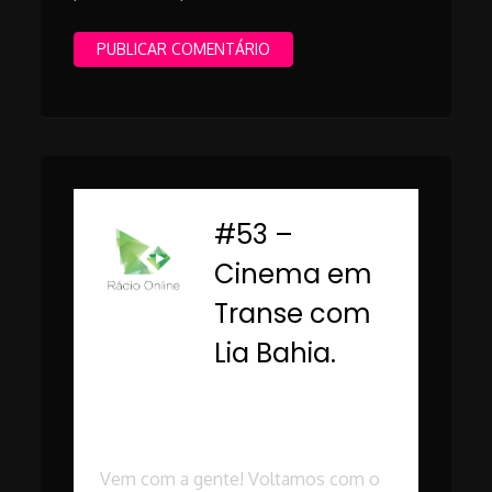
#53 –
-
Cinema em
Transe com
Lia Bahia.
Rádio Online PUC
Minas
Vem com a gente! Voltamos com o