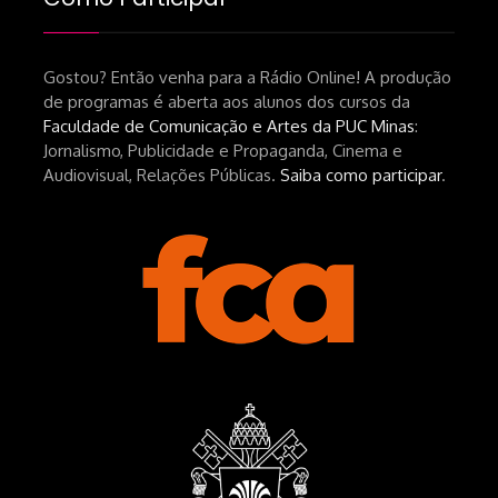
srsltid=AfmBOopHv9m9puPGMXoYUT5Ml-
UPFNvaAE_MM0rdk930-
Gostou? Então venha para a Rádio Online! A produção
hEhRpQ_6KhI Livro Arábia:
de programas é aberta aos alunos dos cursos da
https://www.editorajavali.com/product-
Faculdade de Comunicação e Artes da PUC Minas
:
page/arábia-caminhos-da-escrita-
Jornalismo, Publicidade e Propaganda, Cinema e
de-um-filme
Audiovisual, Relações Públicas.
Saiba como participar
.