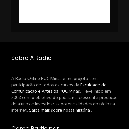
#49 – Cinema em Transe com
da-netflix-a-cinemateca-brasileira-
Breno Oliveira (Dicria)
ressalta-desafios-do-setor.shtml
https://revistas.usp.br/matrizes/pt_BR/article/v
RECOMENDAÇÕES DA CONVIDADA
Livro Pedro Butcher:
https://www.editoraletramento.com.br/hollywoo
e-o-mercado-de-cinema-no-brasil-
Sobre A Rádio
principios-de-uma-hegemonia Livro
André Novais:
https://www.editorajavali.com/product-
A Rádio Online PUC Minas é um projeto com
participação de todos os cursos da
Faculdade de
page/roteiro-e-diário-de-produção-
Comunicação e Artes da PUC Minas
. Teve início em
de-um-filme-chamado-temporada-
2003 com o objetivo de publicar a crescente produção
andré-n-oliveira Livro Arthur Autran:
de alunos e investigar as potencialidades do rádio na
https://lojahucitec.com.br/produto/pensamento
internet.
Saiba mais sobre nossa história
.
industrial-cinematografico-
brasileiro-tin-urbinatti-copia/?
Como Participar