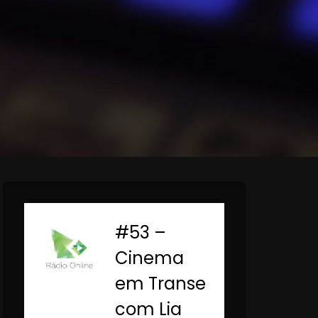
#53 –
-
Cinema
em Transe
com Lia