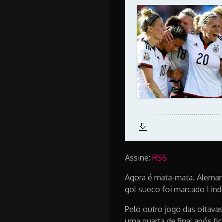
Assine:
RSS
Agora é mata-mata. Alemanh
gol sueco foi marcado Lin
Pelo outro jogo das oitava
uma quarta de final após fic