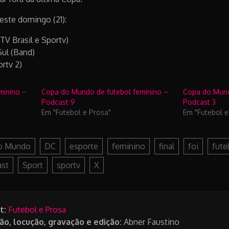
neste domingo (21):
(TV Brasil e Sportv)
Sul (Band)
rtv 2)
minino –
Copa do Mundo de futebol feminino –
Copa do Mund
Podcast 9
Podcast 3
Em "Futebol e Prosa"
Em "Futebol e
o Mundo
DC
esporte
feminino
final
foi
fute
ast
Sport
sportv
X
t:
Futebol e Prosa
ão, locução, gravação e edição:
Abner Faustino