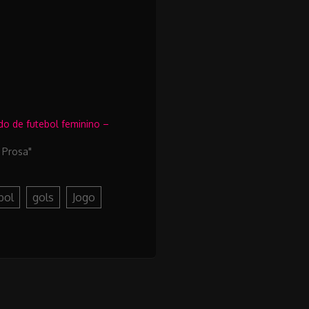
o de futebol feminino –
 Prosa"
bol
gols
Jogo