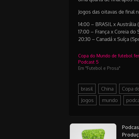
Jogos das oitavas de final 
14:00 – BRASIL x Austrália 
17:00 – França x Coreia do 
20:30 – Canadá x Suíça (Spo
Copa do Mundo de futebol fe
Podcast 5
Em "Futebol e Prosa"
brasil
China
Copa d
Jogos
mundo
podc
Podcas
Produç