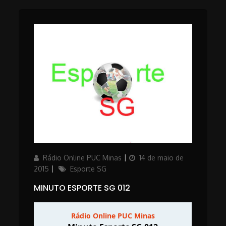
Author
Posted
Rádio Online PUC Minas
14 de maio de
on
Categories
2015
Esporte SG
MINUTO ESPORTE SG 012