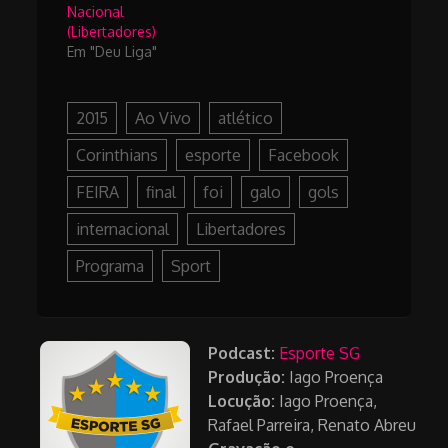
Nacional
(Libertadores)
Em "Deu Liga"
2015
Ao Vivo
atlético
Corinthians
esporte
Facebook
FEIRA
final
foi
galo
gols
internacional
Libertadores
Programa
Sport
Podcast:
Esporte SG
Produção:
Iago Proença
Locução:
Iago Proença,
Rafael Parreira, Renato Abreu