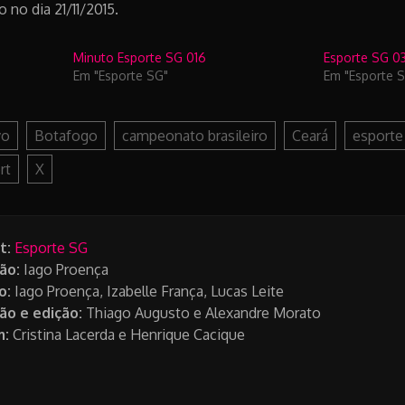
 no dia 21/11/2015.
Minuto Esporte SG 016
Esporte SG 0
Em "Esporte SG"
Em "Esporte 
vo
Botafogo
campeonato brasileiro
Ceará
esporte
rt
X
t:
Esporte SG
ão:
Iago Proença
o:
Iago Proença, Izabelle França, Lucas Leite
ão e edição:
Thiago Augusto e Alexandre Morato
m:
Cristina Lacerda e Henrique Cacique