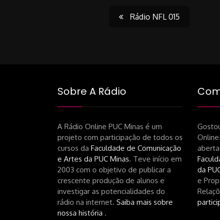
Post
Rádio NFL 015
navigati
Sobre A Rádio
Como
A Rádio Online PUC Minas é um
Gostou
projeto com participação de todos os
Online
cursos da
Faculdade de Comunicação
aberta
e Artes da PUC Minas
. Teve início em
Faculd
2003 com o objetivo de publicar a
da PUC
crescente produção de alunos e
e Prop
investigar as potencialidades do
Relaçõ
rádio na internet.
Saiba mais sobre
partici
nossa história
.