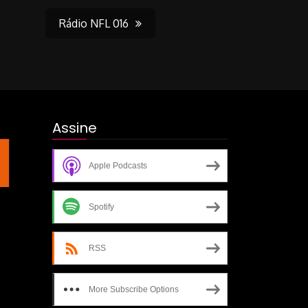
Rádio NFL 016
Assine
Apple Podcasts
Spotify
RSS
More Subscribe Options