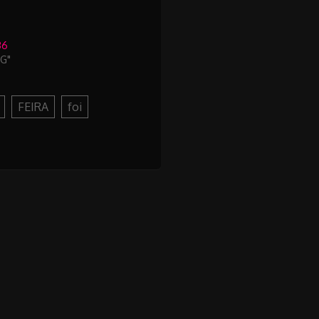
36
SG"
FEIRA
foi