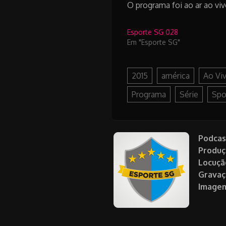
O programa foi ao ar ao vivo
Esporte SG 028
Em "Esporte SG"
2015
américa
Ao Vi
Programa
Série
Spo
Podcas
Produç
Locuçã
Gravaç
Image