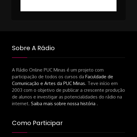
https://revistas.usp.br/matrizes/pt_BR/article/v
RECOMENDAÇÕES DA CONVIDADA
Livro Pedro Butcher:
https://www.editoraletramento.com.br/hollywoo
e-o-mercado-de-cinema-no-brasil-
Sobre A Rádio
principios-de-uma-hegemonia Livro
André Novais:
https://www.editorajavali.com/product-
A Rádio Online PUC Minas é um projeto com
participação de todos os cursos da
Faculdade de
page/roteiro-e-diário-de-produção-
Comunicação e Artes da PUC Minas
. Teve início em
de-um-filme-chamado-temporada-
2003 com o objetivo de publicar a crescente produção
andré-n-oliveira Livro Arthur Autran:
de alunos e investigar as potencialidades do rádio na
https://lojahucitec.com.br/produto/pensamento
internet.
Saiba mais sobre nossa história
.
industrial-cinematografico-
brasileiro-tin-urbinatti-copia/?
Como Participar
srsltid=AfmBOopHv9m9puPGMXoYUT5Ml-
UPFNvaAE_MM0rdk930-