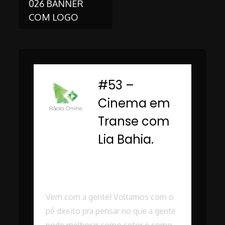
026 BANNER
COM LOGO
navigation
#53 –
-
Cinema em
Transe com
Lia Bahia.
Rádio Online PUC
Minas
Vem com a gente! Voltamos com o
pé direito pra pensar no que a gente
pode melhorar como setor e como