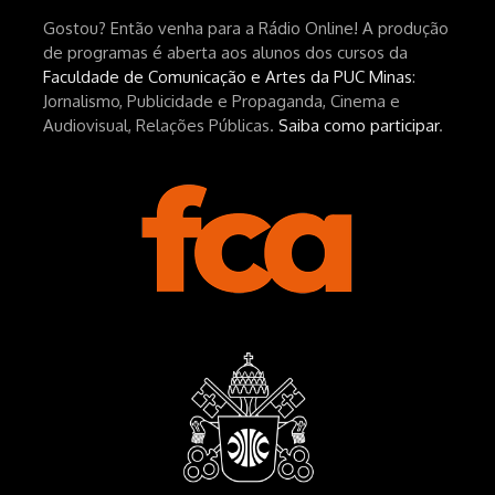
Gostou? Então venha para a Rádio Online! A produção
hEhRpQ_6KhI Livro Arábia:
de programas é aberta aos alunos dos cursos da
https://www.editorajavali.com/product-
Faculdade de Comunicação e Artes da PUC Minas
:
page/arábia-caminhos-da-escrita-
Jornalismo, Publicidade e Propaganda, Cinema e
de-um-filme
Audiovisual, Relações Públicas.
Saiba como participar
.