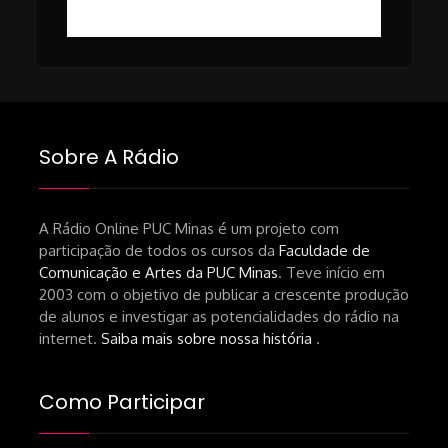
https://revistas.usp.br/matrizes/pt_BR/article/v
RECOMENDAÇÕES DA CONVIDADA
Livro Pedro Butcher:
https://www.editoraletramento.com.br/hollywoo
e-o-mercado-de-cinema-no-brasil-
Sobre A Rádio
principios-de-uma-hegemonia Livro
André Novais:
https://www.editorajavali.com/product-
A Rádio Online PUC Minas é um projeto com
participação de todos os cursos da
Faculdade de
page/roteiro-e-diário-de-produção-
Comunicação e Artes da PUC Minas
. Teve início em
de-um-filme-chamado-temporada-
2003 com o objetivo de publicar a crescente produção
andré-n-oliveira Livro Arthur Autran:
de alunos e investigar as potencialidades do rádio na
https://lojahucitec.com.br/produto/pensamento
internet.
Saiba mais sobre nossa história
.
industrial-cinematografico-
brasileiro-tin-urbinatti-copia/?
Como Participar
srsltid=AfmBOopHv9m9puPGMXoYUT5Ml-
UPFNvaAE_MM0rdk930-