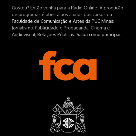
Gostou? Então venha para a Rádio Online! A produção
hEhRpQ_6KhI Livro Arábia:
de programas é aberta aos alunos dos cursos da
https://www.editorajavali.com/product-
Faculdade de Comunicação e Artes da PUC Minas
:
page/arábia-caminhos-da-escrita-
Jornalismo, Publicidade e Propaganda, Cinema e
de-um-filme
Audiovisual, Relações Públicas.
Saiba como participar
.