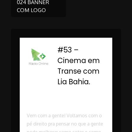
024 BANNER
COM LOGO
navigation
#53 –
-
Cinema em
Transe com
Lia Bahia.
Rádio Online PUC
Minas
Vem com a gente! Voltamos com o
pé direito pra pensar no que a gente
pode melhorar como setor e como