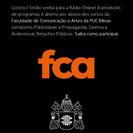
Gostou? Então venha para a Rádio Online! A produção
hEhRpQ_6KhI Livro Arábia:
de programas é aberta aos alunos dos cursos da
https://www.editorajavali.com/product-
Faculdade de Comunicação e Artes da PUC Minas
:
page/arábia-caminhos-da-escrita-
Jornalismo, Publicidade e Propaganda, Cinema e
de-um-filme
Audiovisual, Relações Públicas.
Saiba como participar
.