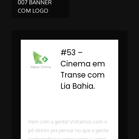
007 BANNER
COM LOGO
navigation
#53 –
-
Cinema em
Transe com
Lia Bahia.
Rádio Online PUC
Minas
Vem com a gente! Voltamos com o
pé direito pra pensar no que a gente
pode melhorar como setor e como