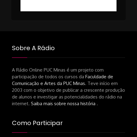
https://revistas.usp.br/matrizes/pt_BR/article/v
RECOMENDAÇÕES DA CONVIDADA
Livro Pedro Butcher:
https://www.editoraletramento.com.br/hollywoo
e-o-mercado-de-cinema-no-brasil-
Sobre A Rádio
principios-de-uma-hegemonia Livro
André Novais:
https://www.editorajavali.com/product-
A Rádio Online PUC Minas é um projeto com
participação de todos os cursos da
Faculdade de
page/roteiro-e-diário-de-produção-
Comunicação e Artes da PUC Minas
. Teve início em
de-um-filme-chamado-temporada-
2003 com o objetivo de publicar a crescente produção
andré-n-oliveira Livro Arthur Autran:
de alunos e investigar as potencialidades do rádio na
https://lojahucitec.com.br/produto/pensamento
internet.
Saiba mais sobre nossa história
.
industrial-cinematografico-
brasileiro-tin-urbinatti-copia/?
Como Participar
srsltid=AfmBOopHv9m9puPGMXoYUT5Ml-
UPFNvaAE_MM0rdk930-