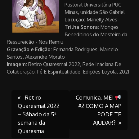
Pastoral Universitária PUC
Minas, unidade São Gabriel
Locução:
Marielly Alves
Trilha Sonora:
Monges
Beneditinos do Mosteiro da
Ressureição - Nos Remiu
Gravação e Edição:
Fernanda Rodrigues, Marcelo
Santos, Alexandre Morato
Imagem:
Retiro Quaresmal 2022, Rede Inaciana De
Colaboração, Fé E Espiritualidade. Edições Loyola, 2021
Post
Retiro
Comunica, MEI
Quaresmal 2022
#2 COMO A MAP
– Sábado da 5ª
PODE TE
navigation
semana da
AJUDAR?
Quaresma