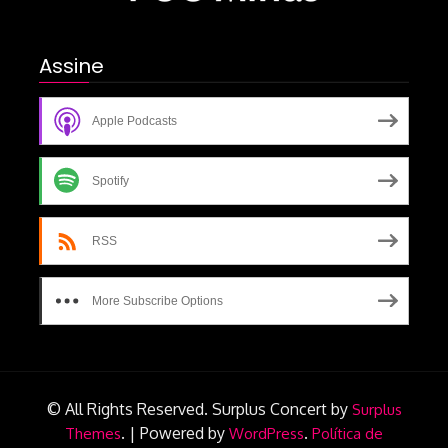
Assine
Apple Podcasts
Spotify
RSS
More Subscribe Options
© All Rights Reserved.
Surplus Concert by
Surplus
.
|
Powered by
.
Themes
WordPress
Política de