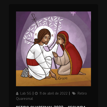
Author
Updated
Categories
Lab SG
11 de abril de 2022
Retiro
on
Quaresmal