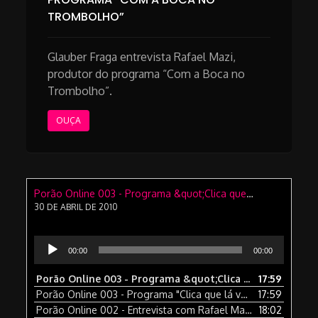
TROMBOLHO”
Glauber Fraga entrevista Rafael Mazi,
produtor do programa “Com a Boca no
Trombolho”.
OUÇA
Porão Online 003 - Programa &quot;Clica que lá vem história&quot;
30 DE ABRIL DE 2010
Tocador
00:00
00:00
de
áudio
Porão Online 003 - Programa &quot;Clica que lá vem história&quot;
17:59
Porão Online 003 - Programa "Clica que lá vem história"
17:59
— 30
Porão Online 002 - Entrevista com Rafael Mazi, produtor do programa &quot;Com a Boca no Trombolho&quot;
18:02