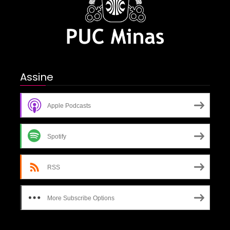
Assine
Apple Podcasts
Spotify
RSS
More Subscribe Options