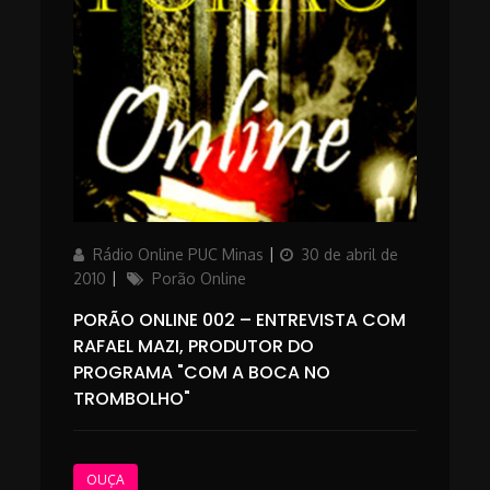
Author
Posted
Rádio Online PUC Minas
30 de abril de
on
Categories
2010
Porão Online
PORÃO ONLINE 002 – ENTREVISTA COM
RAFAEL MAZI, PRODUTOR DO
PROGRAMA "COM A BOCA NO
TROMBOLHO"
OUÇA