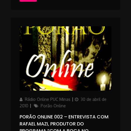
Author
Posted
Rádio Online PUC Minas
30 de abril de
on
Categories
2010
Porão Online
PORÃO ONLINE 002 – ENTREVISTA COM
RAFAEL MAZI, PRODUTOR DO
PROGRAMA “COM A BOCA NO