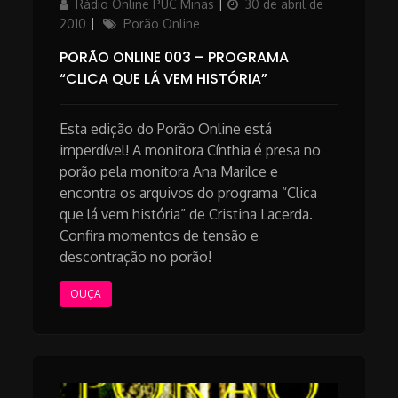
Author
Posted
Rádio Online PUC Minas
30 de abril de
on
Categories
2010
Porão Online
PORÃO ONLINE 003 – PROGRAMA
“CLICA QUE LÁ VEM HISTÓRIA”
Esta edição do Porão Online está
imperdível! A monitora Cínthia é presa no
porão pela monitora Ana Marilce e
encontra os arquivos do programa “Clica
que lá vem história” de Cristina Lacerda.
Confira momentos de tensão e
descontração no porão!
OUÇA