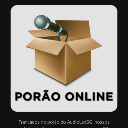
Trancados no porão do ÁudioLabSG, nossos