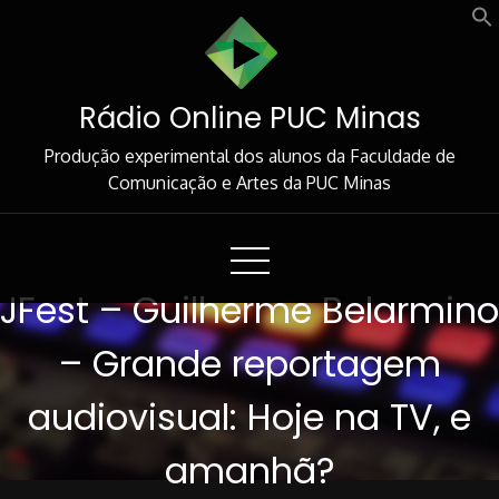
Skip
to
Content
Rádio Online PUC Minas
Produção experimental dos alunos da Faculdade de
Comunicação e Artes da PUC Minas
JFest – Guilherme Belarmino
– Grande reportagem
audiovisual: Hoje na TV, e
amanhã?