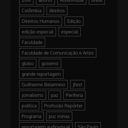
2016
aborto
Audiovisual
brasil
Colômbia
direitos
Direitos Humanos
Edição
edição especial
especial
Faculdade
Faculdade de Comunicação e Artes
globo
governo
grande reportagem
Guilherme Belarmino
jfest
jornalismo
paz
Periferia
política
Profissão Repórter
Programa
puc minas
reportagem audiovisual
São Paulo