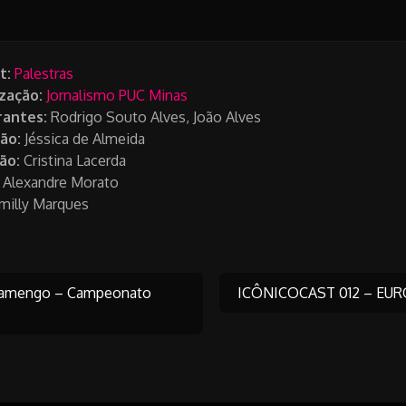
t:
Palestras
zação:
Jornalismo PUC Minas
rantes:
Rodrigo Souto Alves, João Alves
ão:
Jéssica de Almeida
ão:
Cristina Lacerda
Alexandre Morato
milly Marques
Flamengo – Campeonato
ICÔNICOCAST 012 – EU
on