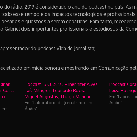
o do rádio, 2019 é considerado o ano do podcast no país. As m
todo esse tempo e os impactos tecnológicos e profissionais p
s desafios e questões a serem debatidas. Para tanto, recebemo
 Gabriel dois importantes profissionais e estudiosos da Com
apresentador do podcast Vida de Jornalista;
 especializado em mídia sonora e mestrando em Comunicação pe
drian
Podcast 15 Cultural – Jhennifer Alves,
Podcast Cora
r Costa,
Laís Milagres, Leonardo Rocha,
Luiza Rodrigu
sto
Miguel Augustus, Thiago Marinho
Em "Laborató
Em "Laboratório de Jornalismo em
Áudio"
o em
Áudio"