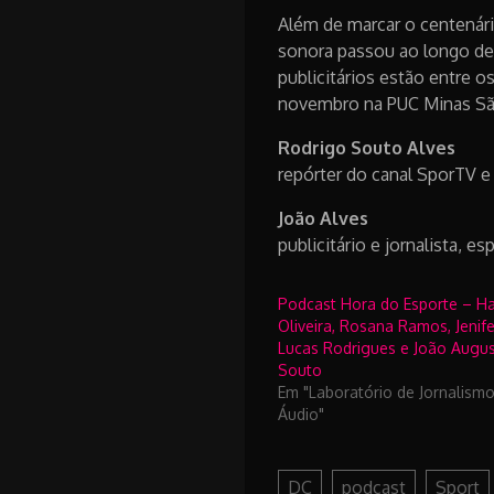
Além de marcar o centenári
sonora passou ao longo de 
publicitár
ios estão entre o
novembro na PUC Minas São
Rodrigo Souto Alves
repórter do canal SporTV e 
João Alves
publicitário e jornalista,
Podcast Hora do Esporte – Ha
Oliveira, Rosana Ramos, Jenife
Lucas Rodrigues e João Augu
Souto
Em "Laboratório de Jornalism
Áudio"
DC
podcast
Sport