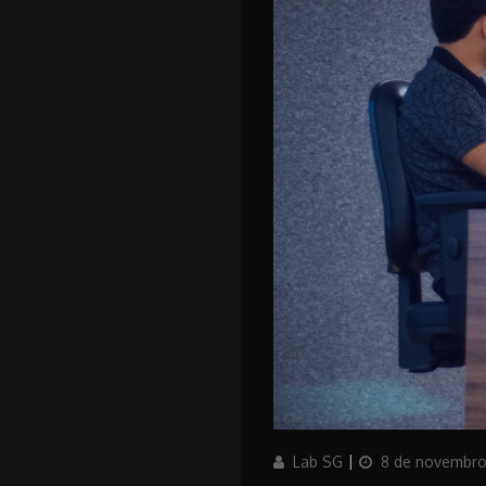
Author
Updated
Lab SG
8 de novembro
on