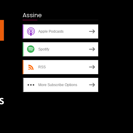
Assine
Apple Podcasts
Spotify
RSS
More Subscribe Options