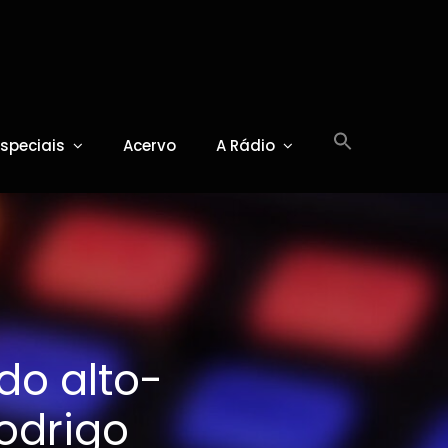
Especiais
Acervo
A Rádio
 do alto-
odrigo