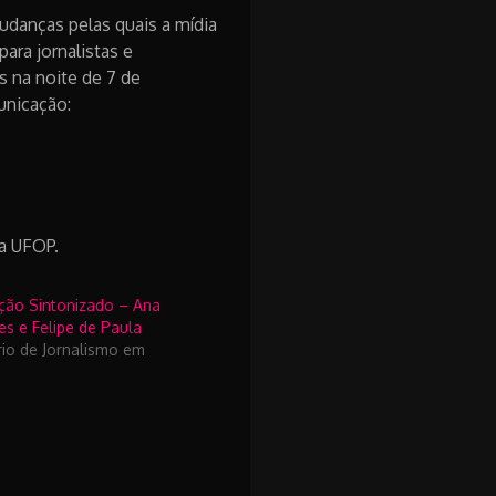
udanças pelas quais a mídia
ara jornalistas e
s na noite de 7 de
unicação:
la UFOP.
ção Sintonizado – Ana
es e Felipe de Paula
rio de Jornalismo em