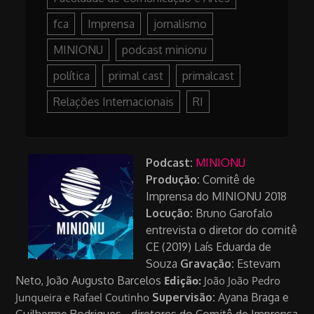
fca
Imprensa
jornalismo
MINIONU
podcast minionu
política
primal cast
primalcast
Relações Internacionais
RI
Podcast:
MINIONU
Produção:
Comitê de
Imprensa do MINIONU 2018
Locução:
Bruno Garofalo
entrevista o diretor do comitê
CE (2019) Laís Eduarda de
Souza
Gravação:
Estevam
Neto, João Augusto Barcelos
Edição:
João João Pedro
Junqueira e Rafael Coutinho
Supervisão:
Ayana Braga e
Guilherme Rodrigues - diretores do Comitê de Imprensa