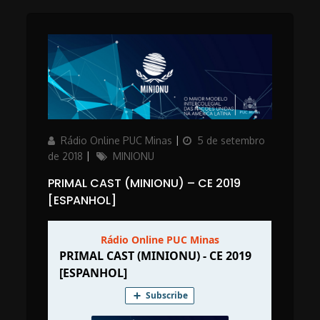
Author
Updated
Rádio Online PUC Minas
5 de setembro
on
Categories
de 2018
MINIONU
PRIMAL CAST (MINIONU) – CE 2019
[ESPANHOL]