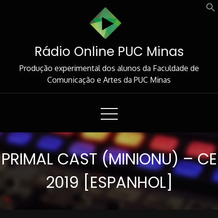
Skip
to
Content
Rádio Online PUC Minas
Produção experimental dos alunos da Faculdade de
Comunicação e Artes da PUC Minas
PRIMAL CAST (MINIONU) – CE
2019 [ESPANHOL]