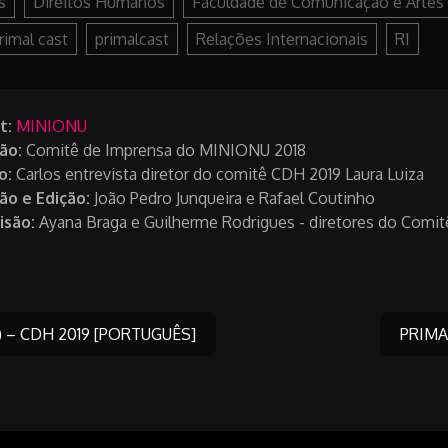
s
Direitos Humanos
Faculdade de Comunicação e Artes
rimal cast
primalcast
Relações Internacionais
RI
t:
MINIONU
ão:
Comitê de Imprensa do MINIONU 2018
o:
Carlos entrevista diretor do comitê CDH 2019 Laura Luiza
ão e Edição:
João Pedro Junqueira e Rafael Coutinho
isão:
Ayana Braga e Guilherme Rodrigues - diretores do Comi
 – CDH 2019 [PORTUGUÊS]
PRIMA
on