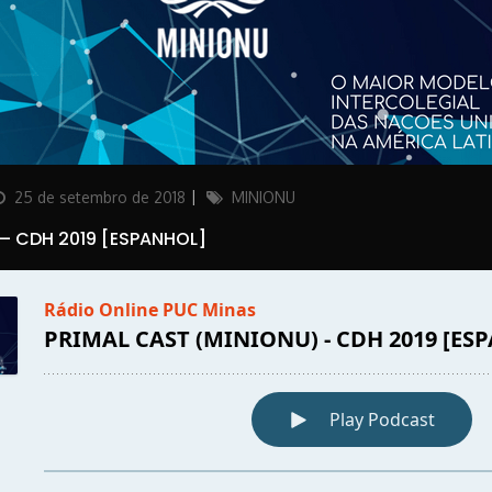
osted
Categories
25 de setembro de 2018
MINIONU
on
 – CDH 2019 [ESPANHOL]