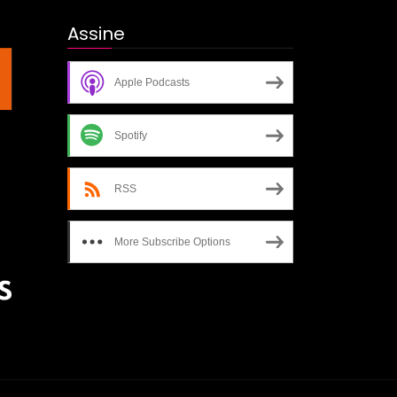
Assine
Apple Podcasts
Spotify
RSS
More Subscribe Options