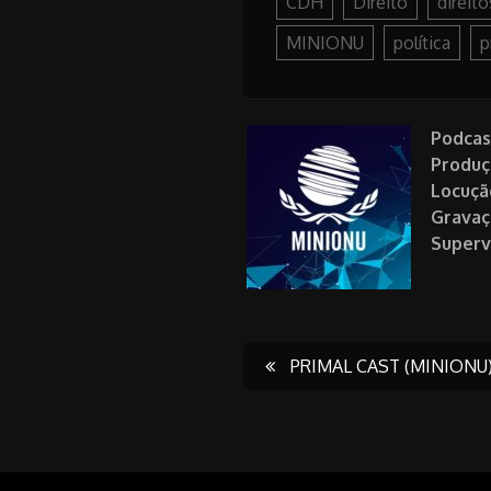
CDH
Direito
direito
MINIONU
política
p
Podcas
Produç
Locuçã
Gravaç
Superv
Post
PRIMAL CAST (MINIONU)
navigati