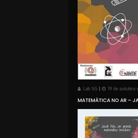
Author
Posted
Lab SG
19 de outubro 
on
MATEMÁTICA NO AR – JA