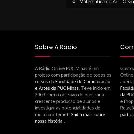
Post
Matemática no Ar – O sina
navigati
Sobre A Rádio
Como
A Rádio Online PUC Minas é um
Gostou
projeto com participação de todos os
Online
cursos da
Faculdade de Comunicação
aberta
e Artes da PUC Minas
. Teve início em
Faculd
2003 com o objetivo de publicar a
da PUC
crescente produção de alunos e
e Prop
investigar as potencialidades do
Relaçõ
rádio na internet.
Saiba mais sobre
partici
nossa história
.