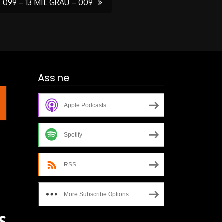
 099 – 13 MIL GRAU – 009
Assine
Apple Podcasts
Spotify
RSS
More Subscribe Options