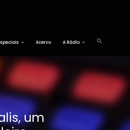
Especiais
Acervo
A Rádio
lis, um