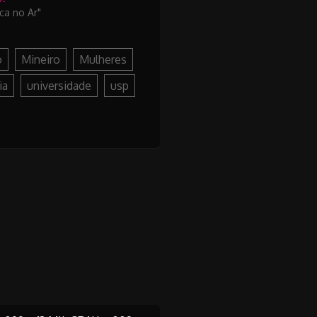
ca no Ar"
o
Mineiro
Mulheres
ia
universidade
usp