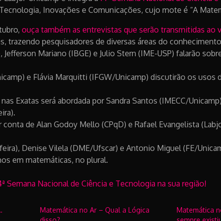
, Tecnologia, Inovações e Comunicações, cujo mote é “A Mate
utubro,
ouça também as entrevistas que serão transmitidas ao 
as, trazendo pesquisadores de diversas áreas do conhecimento
, Jefferson Mariano (IBGE) e Julio Stern (IME-USP) falarão sobre
/Unicamp) e Flávia Marquitti (IFGW/Unicamp) discutirão os us
nas Exatas será abordada por Sandra Santos (IMECC/Unicamp) 
ira).
r conta de Alan Godoy Mello (CPqD) e Rafael Evangelista (Labj
a-feira), Denise Vilela (DME/Ufscar) e Antonio Miguel (FE/Unic
mos em matemáticas, no plural.
4ª Semana Nacional de Ciência e Tecnologia na sua região!
…
Matemática no Ar – Qual a Lógica
Matemática no
disso?
sempre existi