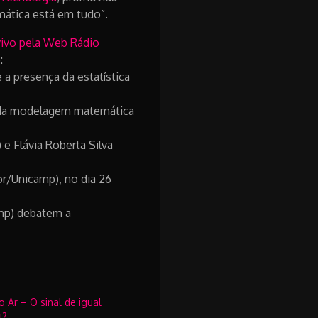
mática está em tudo”.
vivo pela Web Rádio
:
 a presença da estatística
os da modelagem matemática
e Flávia Roberta Silva
or/Unicamp), no dia 26
amp) debatem a
 Ar – O sinal de igual
u?