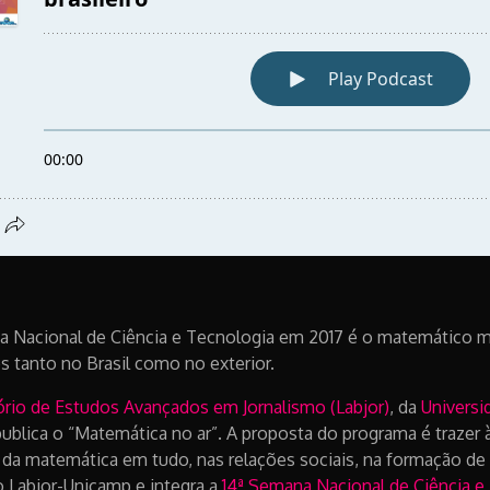
acional de Ciência e Tecnologia em 2017 é o matemático min
s tanto no Brasil como no exterior.
ório de Estudos Avançados em Jornalismo (Labjor)
, da
Universi
publica o “Matemática no ar”. A proposta do programa é trazer
 da matemática em tudo, nas relações sociais, na formação de 
o Labjor-Unicamp e integra a
14ª Semana Nacional de Ciência e