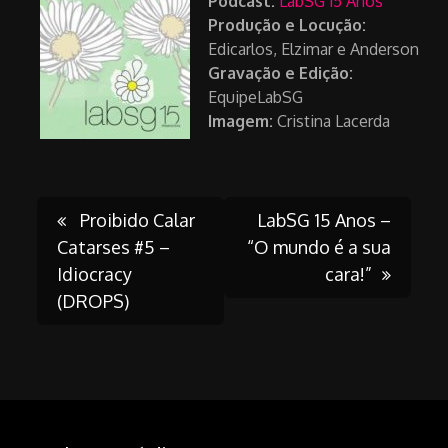
Podcast:
LabSG 15 Anos
Produção e
Locução:
Edicarlos, Elzimar e Anderson
Gravação e
Edição:
EquipeLabSG
Imagem:
Cristina Lacerda
Post
Proibido Calar
LabSG 15 Anos –
Catarses #5 –
“O mundo é a sua
Idiocracy
cara!”
navigation
(DROPS)