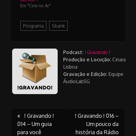
Em "Cine no Ar"
Programa
Skank
Podcast:
! Gravando !
Produção e Locução:
Cinara
Lisboa
Gravação e Edição:
Equipe
ÁudioLabSG
Post
! Gravando !
! Gravando ! 016 –
014 – Um guia
Um pouco da
para você
história da Rádio