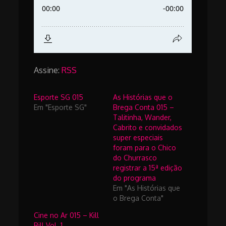
Assine:
RSS
Esporte SG 015
As Histórias que o
Em "Esporte SG"
Brega Conta 015 –
Talitinha, Wander,
Cabrito e convidados
super especiais
foram para o Chico
do Churrasco
registrar a 15ª edição
do programa
Em "As Histórias que
o Brega Conta"
Cine no Ar 015 – Kill
Bill Vol. 1