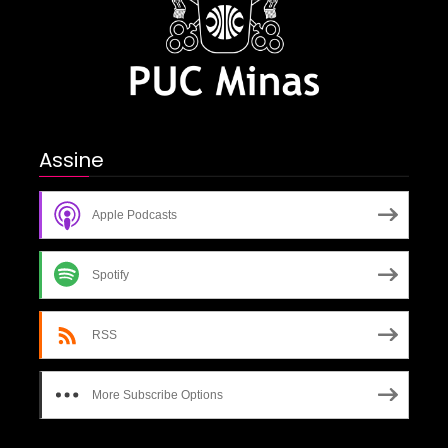
Assine
Apple Podcasts
Spotify
RSS
More Subscribe Options