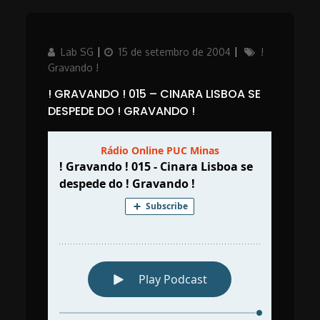
Author
Posted
Categories
Lab SG
15 de setembro de 2004
!
on
Gravando !
! GRAVANDO ! 015 – CINARA LISBOA SE
DESPEDE DO ! GRAVANDO !