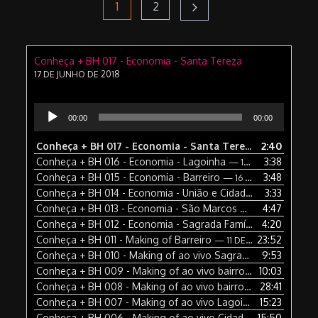
Paginação
Page
Page
1
2
de
Conheça + BH 017 - Economia - Santa Tereza
17 DE JUNHO DE 2018
posts
Tocador
00:00
00:00
de
áudio
Conheça + BH 017 - Economia - Santa Tereza
2:40
— 17 DE JUNH
Conheça + BH 016 - Economia - Lagoinha
3:38
— 16 DE JUNHO DE 2018
Conheça + BH 015 - Economia - Barreiro
3:48
— 16 DE JUNHO DE 2018
Conheça + BH 014 - Economia - União e Cidade Nova
3:33
— 15 DE
Conheça + BH 013 - Economia - São Marcos
4:47
— 14 DE JUNHO DE
Conheça + BH 012 - Economia - Sagrada Família e Floresta
4:20
— 
Conheça + BH 011 - Making of Barreiro
23:52
— 11 DE JUNHO DE 2018
Conheça + BH 010 - Making of ao vivo Sagrada Família e Floresta
9:53
Conheça + BH 009 - Making of ao vivo bairro Santa Tereza
10:03
—
Conheça + BH 008 - Making of ao vivo bairro São Marcos
28:41
— 
Conheça + BH 007 - Making of ao vivo Lagoinha
15:23
— 7 DE JUNH
Conheça + BH 006 - Making of ao vivo Cidade Nova e União
15:50