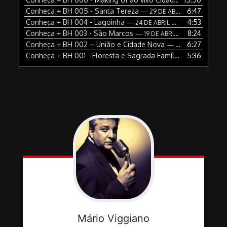
Conheça + BH 005 - Santa Tereza
6:47
— 29 DE ABRIL DE 2018
Conheça + BH 004 - Lagoinha
4:53
— 24 DE ABRIL DE 2018
Conheça + BH 003 - São Marcos
8:24
— 19 DE ABRIL DE 2018
Conheça + BH 002 – União e Cidade Nova
6:27
— 17 DE ABRIL DE 2018
Conheça + BH 001 - Floresta e Sagrada Família
5:36
— 12 DE ABRIL 
Mário
Viggiano