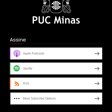
Assine
Apple Podcasts
Spotify
RSS
More Subscribe Options