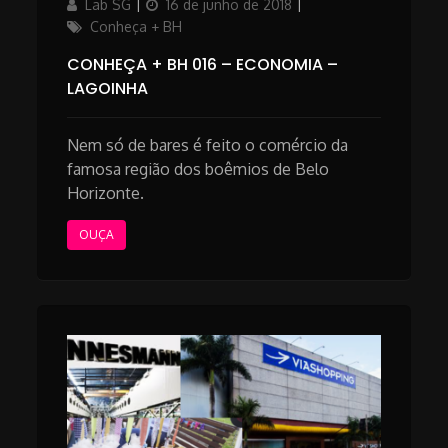
Author
Posted
Categories
Lab SG
16 de junho de 2018
on
Conheça + BH
CONHEÇA + BH 016 – ECONOMIA –
LAGOINHA
Nem só de bares é feito o comércio da
famosa região dos boêmios de Belo
Horizonte.
OUÇA