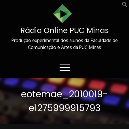
Skip
to
Content
Rádio Online PUC Minas
Produção experimental dos alunos da Faculdade de
Comunicação e Artes da PUC Minas
eotemae_2010019-
e1275999915793