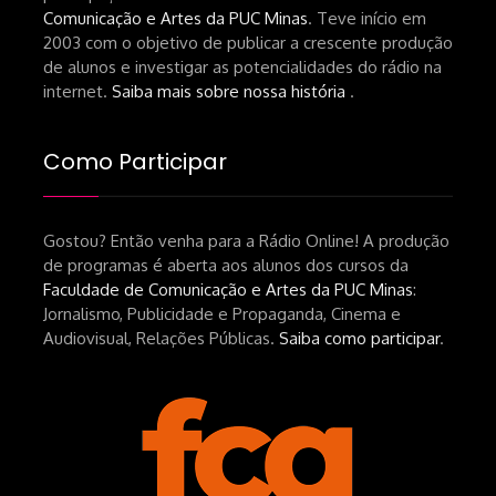
Comunicação e Artes da PUC Minas
. Teve início em
de-um-filme-chamado-temporada-
2003 com o objetivo de publicar a crescente produção
andré-n-oliveira Livro Arthur Autran:
de alunos e investigar as potencialidades do rádio na
https://lojahucitec.com.br/produto/pensamento
internet.
Saiba mais sobre nossa história
.
industrial-cinematografico-
brasileiro-tin-urbinatti-copia/?
Como Participar
srsltid=AfmBOopHv9m9puPGMXoYUT5Ml-
UPFNvaAE_MM0rdk930-
Gostou? Então venha para a Rádio Online! A produção
hEhRpQ_6KhI Livro Arábia:
de programas é aberta aos alunos dos cursos da
https://www.editorajavali.com/product-
Faculdade de Comunicação e Artes da PUC Minas
:
page/arábia-caminhos-da-escrita-
Jornalismo, Publicidade e Propaganda, Cinema e
de-um-filme
Audiovisual, Relações Públicas.
Saiba como participar
.