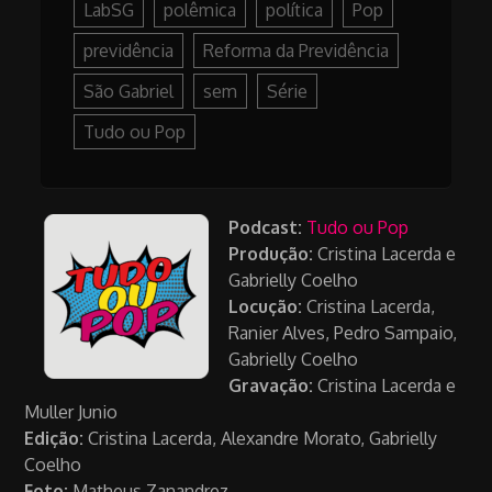
LabSG
polêmica
política
Pop
previdência
Reforma da Previdência
São Gabriel
sem
Série
Tudo ou Pop
Podcast:
Tudo ou Pop
Produção:
Cristina Lacerda e
Gabrielly Coelho
Locução:
Cristina Lacerda,
Ranier Alves, Pedro Sampaio,
Gabrielly Coelho
Gravação:
Cristina Lacerda e
Muller Junio
Edição:
Cristina Lacerda, Alexandre Morato, Gabrielly
Coelho
Foto:
Matheus Zanandrez