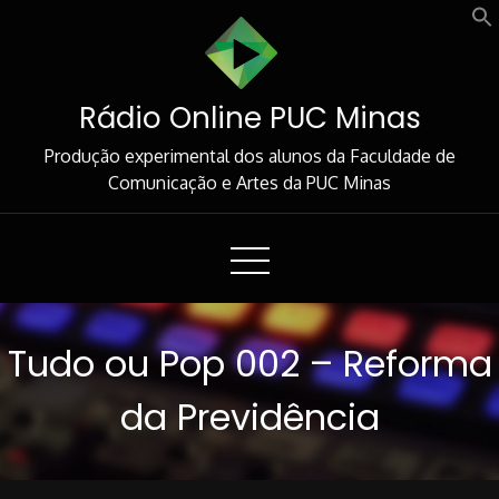
Skip
to
Content
Rádio Online PUC Minas
Produção experimental dos alunos da Faculdade de
Comunicação e Artes da PUC Minas
Tudo ou Pop 002 – Reforma
da Previdência