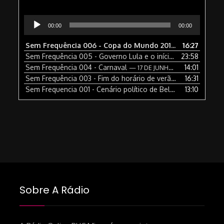
Tocador
00:00
00:00
de
áudio
Sem Frequência 006 - Copa do Mundo 2010
16:27
— 17 DE JUNHO 
Sem Frequência 005 - Governo Lula e o início do mandato de Barack Obama
23:58
Sem Frequência 004 - Carnaval
14:01
— 17 DE JUNHO DE 2008
Sem Frequência 003 - Fim do horário de verão
16:31
— 17 DE JUNHO
Sem Frequencia 001 - Cenário político de Belo Horizonte
13:10
— 1 
Sobre A Rádio