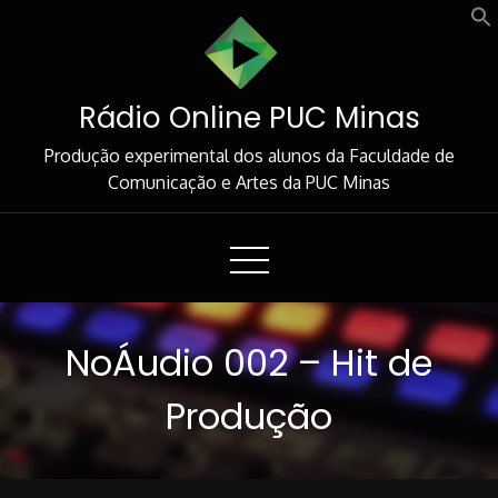
Skip
to
Content
Rádio Online PUC Minas
Produção experimental dos alunos da Faculdade de
Comunicação e Artes da PUC Minas
NoÁudio 002 – Hit de
Produção