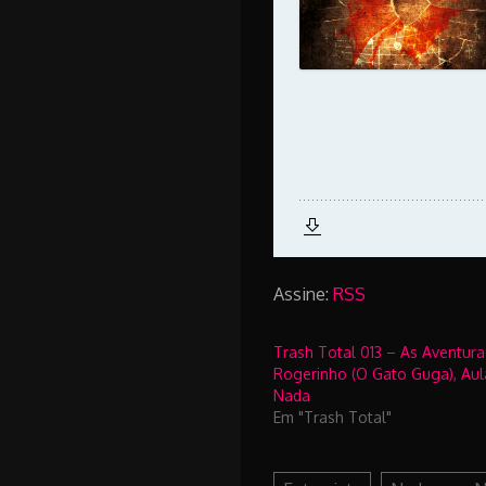
Assine:
RSS
Trash Total 013 – As Aventura
Rogerinho (O Gato Guga), Aul
Nada
Em "Trash Total"