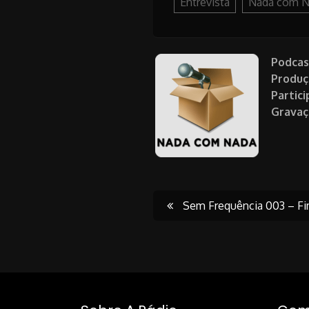
Entrevista
Nada com N
Podcas
Produç
Partici
Gravaç
Post
Sem Frequência 003 – Fim
navigati