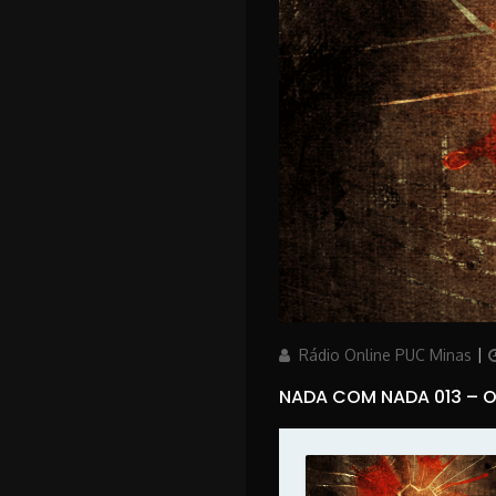
Author
P
Rádio Online PUC Minas
NADA COM NADA 013 – O