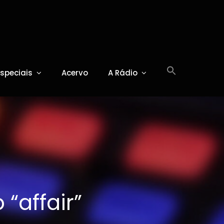
Especiais
Acervo
A Rádio
“affair”