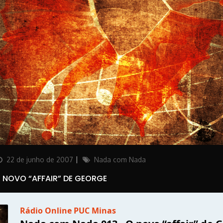
osted
Categories
22 de junho de 2007
Nada com Nada
on
 NOVO “AFFAIR” DE GEORGE