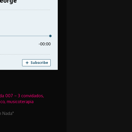
a 007 – 3 convidados,
co, musicoterapia
m Nada"