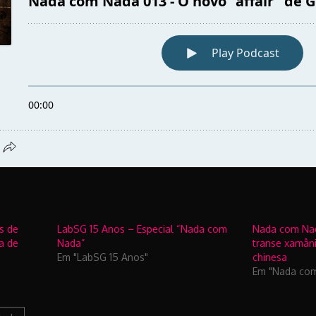
s de
LabSG 15 Anos – Especial “Nada com
Nada com Nad
a de
Nada”
transe xamâni
Em "LabSG 15 Anos"
chinesa
Em "Nada co