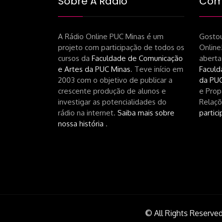
Sobre A Rádio
Como
A Rádio Online PUC Minas é um
Gostou
projeto com participação de todos os
Online
cursos da
Faculdade de Comunicação
aberta
e Artes da PUC Minas
. Teve início em
Faculd
2003 com o objetivo de publicar a
da PUC
crescente produção de alunos e
e Prop
investigar as potencialidades do
Relaçõ
rádio na internet.
Saiba mais sobre
partici
nossa história
.
© All Rights Reserved