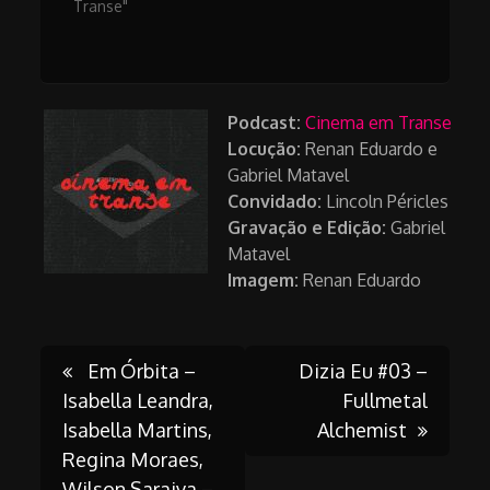
Transe"
Podcast:
Cinema em Transe
Locução:
Renan Eduardo e
Gabriel Matavel
Convidado:
Lincoln Péricles
Gravação e Edição:
Gabriel
Matavel
Imagem:
Renan Eduardo
Post
Em Órbita –
Dizia Eu #03 –
Isabella Leandra,
Fullmetal
Isabella Martins,
Alchemist
navigation
Regina Moraes,
Wilson Saraiva –