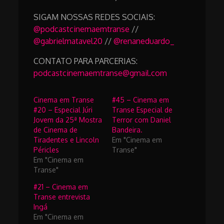
SIGAM NOSSAS REDES SOCIAIS:
@podcastcinemaemtranse
//
@gabrielmatavel20
//
@renaneduardo_
CONTATO PARA PARCERIAS:
podcastcinemaemtranse@gmail.com
Cinema em Transe
#45 – Cinema em
#20 – Especial Júri
Transe Especial de
Jovem da 25ª Mostra
Terror com Daniel
de Cinema de
Bandeira.
Tiradentes e Lincoln
Em "Cinema em
Péricles
Transe"
Em "Cinema em
Transe"
#21 – Cinema em
Transe entrevista
Ingá
Em "Cinema em