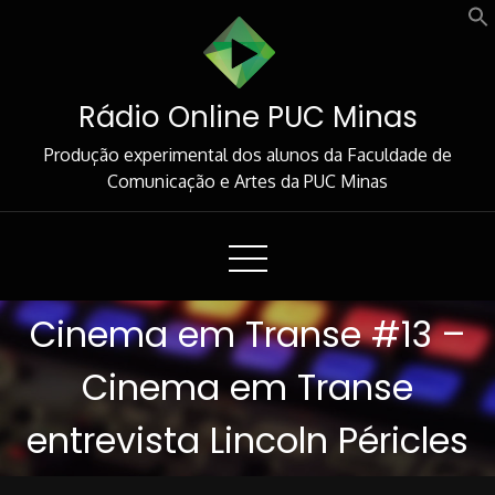
Skip
to
Content
Rádio Online PUC Minas
Produção experimental dos alunos da Faculdade de
Comunicação e Artes da PUC Minas
Cinema em Transe #13 –
Cinema em Transe
entrevista Lincoln Péricles