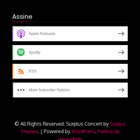
Assine
Apple Podcasts
Spotify
RSS
More Subscribe Options
© All Rights Reserved.
Surplus Concert by
Surplus
.
|
Powered by
.
Themes
WordPress
Política de
privacidade