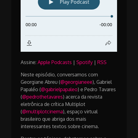
Assine:
Apple Podcasts
|
Spotify
|
RSS
Neste episódio, conversamos com
Georgiane Abreu (
@georgianeee
), Gabriel
Papaléo (
@gabrielpapaleo
) e Pedro Tavares
(
@pedrothetavares
) acerca da revista
eletrônica de crítica Multiplot
(
@multiplotcinema
), espaço virtual
brasileiro que abriga dos mais
interessantes textos sobre cinema.