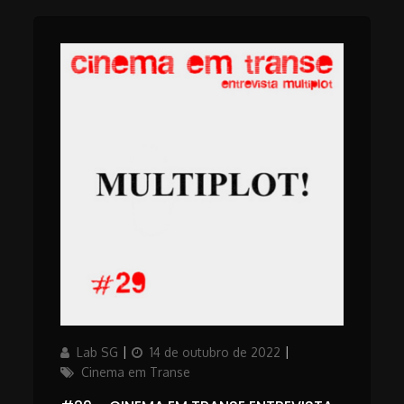
Author
Updated
Categories
Lab SG
14 de outubro de 2022
on
Cinema em Transe