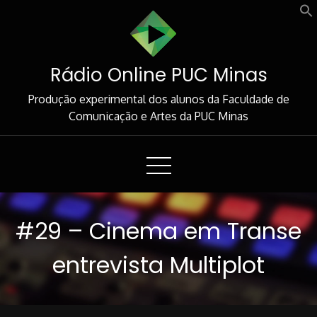
Skip
to
Content
Rádio Online PUC Minas
Produção experimental dos alunos da Faculdade de
Comunicação e Artes da PUC Minas
#29 – Cinema em Transe
entrevista Multiplot