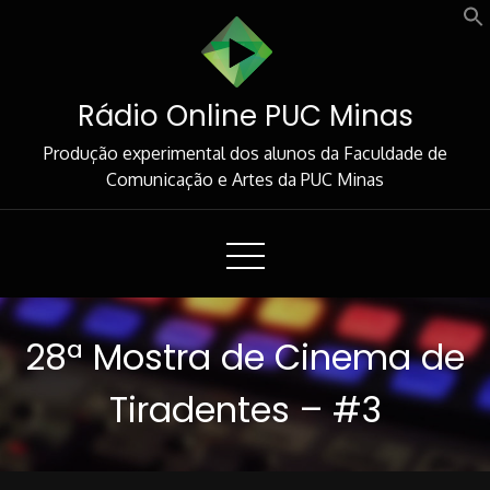
Skip
to
Content
Rádio Online PUC Minas
Produção experimental dos alunos da Faculdade de
Comunicação e Artes da PUC Minas
28ª Mostra de Cinema de
Tiradentes – #3