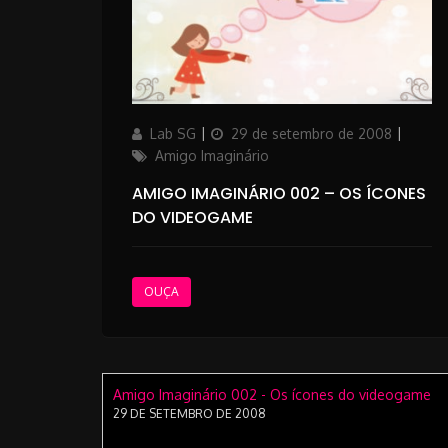
Author
Posted
Categ
Lab SG
29 de setembro de 2008
on
Amigo Imaginário
AMIGO IMAGINÁRIO 002 – OS ÍCONES
DO VIDEOGAME
OUÇA
Amigo Imaginário 002 - Os ícones do videogame
29 DE SETEMBRO DE 2008