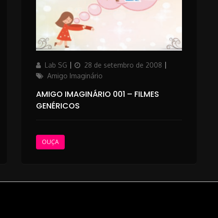
ories
Author
Posted
Categories
Lab SG
28 de setembro de 2008
on
Amigo Imaginário
AMIGO IMAGINÁRIO 001 – FILMES
GENÉRICOS
OUÇA