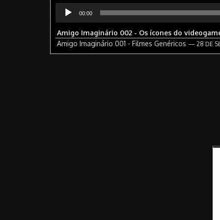
Tocador
00:00
de
áudio
Amigo Imaginário 002 - Os ícones do videogam
Amigo Imaginário 001 - Filmes Genéricos
— 28 DE S