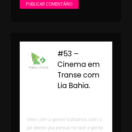
#53 –
-
Cinema em
Transe com
Lia Bahia.
Rádio Online PUC
Minas
Vem com a gente! Voltamos com o
pé direito pra pensar no que a gente