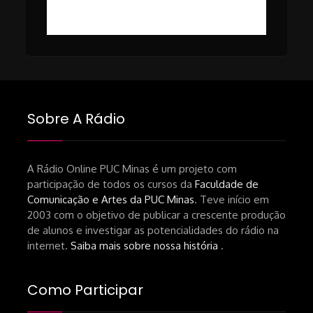
Breno Oliveira (Dicria)
ressalta-desafios-do-setor.shtml
https://revistas.usp.br/matrizes/pt_BR/article/v
RECOMENDAÇÕES DA CONVIDADA
Livro Pedro Butcher:
https://www.editoraletramento.com.br/hollywoo
e-o-mercado-de-cinema-no-brasil-
Sobre A Rádio
principios-de-uma-hegemonia Livro
André Novais:
https://www.editorajavali.com/product-
A Rádio Online PUC Minas é um projeto com
participação de todos os cursos da
Faculdade de
page/roteiro-e-diário-de-produção-
Comunicação e Artes da PUC Minas
. Teve início em
de-um-filme-chamado-temporada-
2003 com o objetivo de publicar a crescente produção
andré-n-oliveira Livro Arthur Autran:
de alunos e investigar as potencialidades do rádio na
https://lojahucitec.com.br/produto/pensamento
internet.
Saiba mais sobre nossa história
.
industrial-cinematografico-
brasileiro-tin-urbinatti-copia/?
Como Participar
srsltid=AfmBOopHv9m9puPGMXoYUT5Ml-