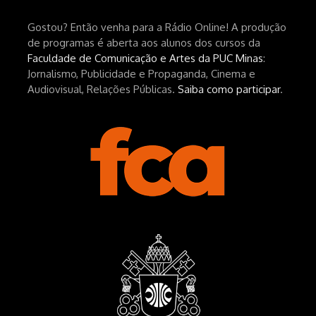
UPFNvaAE_MM0rdk930-
Gostou? Então venha para a Rádio Online! A produção
hEhRpQ_6KhI Livro Arábia:
de programas é aberta aos alunos dos cursos da
https://www.editorajavali.com/product-
Faculdade de Comunicação e Artes da PUC Minas
:
page/arábia-caminhos-da-escrita-
Jornalismo, Publicidade e Propaganda, Cinema e
de-um-filme
Audiovisual, Relações Públicas.
Saiba como participar
.