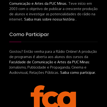
Comunicação e Artes da PUC Minas
. Teve início em
de-um-filme-chamado-temporada-
2003 com o objetivo de publicar a crescente produção
andré-n-oliveira Livro Arthur Autran:
de alunos e investigar as potencialidades do rádio na
https://lojahucitec.com.br/produto/pensamento
internet.
Saiba mais sobre nossa história
.
industrial-cinematografico-
brasileiro-tin-urbinatti-copia/?
Como Participar
srsltid=AfmBOopHv9m9puPGMXoYUT5Ml-
UPFNvaAE_MM0rdk930-
Gostou? Então venha para a Rádio Online! A produção
hEhRpQ_6KhI Livro Arábia:
de programas é aberta aos alunos dos cursos da
https://www.editorajavali.com/product-
Faculdade de Comunicação e Artes da PUC Minas
:
page/arábia-caminhos-da-escrita-
Jornalismo, Publicidade e Propaganda, Cinema e
de-um-filme
Audiovisual, Relações Públicas.
Saiba como participar
.