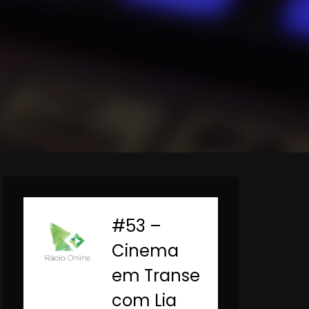
#53 –
-
Cinema
em Transe
com Lia