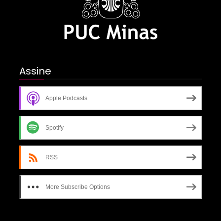
Assine
Apple Podcasts
Spotify
RSS
More Subscribe Options