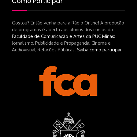
Como Participar
srsltid=AfmBOopHv9m9puPGMXoYUT5Ml-
UPFNvaAE_MM0rdk930-
Gostou? Então venha para a Rádio Online! A produção
hEhRpQ_6KhI Livro Arábia:
de programas é aberta aos alunos dos cursos da
https://www.editorajavali.com/product-
Faculdade de Comunicação e Artes da PUC Minas
:
page/arábia-caminhos-da-escrita-
Jornalismo, Publicidade e Propaganda, Cinema e
de-um-filme
Audiovisual, Relações Públicas.
Saiba como participar
.