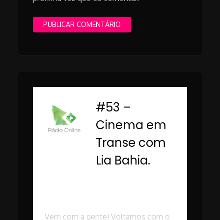
#53 –
-
Cinema em
Transe com
Lia Bahia.
Rádio Online PUC
Minas
Vem com a gente! Voltamos com o