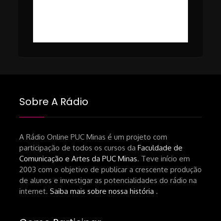
#49 – Cinema em Transe com
da-netflix-a-cinemateca-brasileira-
Breno Oliveira (Dicria)
ressalta-desafios-do-setor.shtml
https://revistas.usp.br/matrizes/pt_BR/article/v
RECOMENDAÇÕES DA CONVIDADA
Livro Pedro Butcher:
https://www.editoraletramento.com.br/hollywoo
e-o-mercado-de-cinema-no-brasil-
Sobre A Rádio
principios-de-uma-hegemonia Livro
André Novais:
https://www.editorajavali.com/product-
A Rádio Online PUC Minas é um projeto com
participação de todos os cursos da
Faculdade de
page/roteiro-e-diário-de-produção-
Comunicação e Artes da PUC Minas
. Teve início em
de-um-filme-chamado-temporada-
2003 com o objetivo de publicar a crescente produção
andré-n-oliveira Livro Arthur Autran:
de alunos e investigar as potencialidades do rádio na
https://lojahucitec.com.br/produto/pensamento
internet.
Saiba mais sobre nossa história
.
industrial-cinematografico-
brasileiro-tin-urbinatti-copia/?