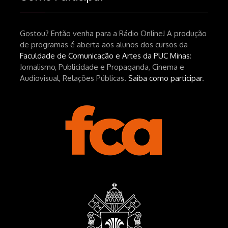
srsltid=AfmBOopHv9m9puPGMXoYUT5Ml-
UPFNvaAE_MM0rdk930-
Gostou? Então venha para a Rádio Online! A produção
hEhRpQ_6KhI Livro Arábia:
de programas é aberta aos alunos dos cursos da
https://www.editorajavali.com/product-
Faculdade de Comunicação e Artes da PUC Minas
:
page/arábia-caminhos-da-escrita-
Jornalismo, Publicidade e Propaganda, Cinema e
de-um-filme
Audiovisual, Relações Públicas.
Saiba como participar
.