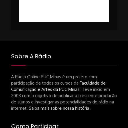
#49 – Cinema em Transe com
da-netflix-a-cinemateca-brasileira-
Breno Oliveira (Dicria)
ressalta-desafios-do-setor.shtml
https://revistas.usp.br/matrizes/pt_BR/article/v
RECOMENDAÇÕES DA CONVIDADA
Livro Pedro Butcher:
https://www.editoraletramento.com.br/hollywoo
e-o-mercado-de-cinema-no-brasil-
Sobre A Rádio
principios-de-uma-hegemonia Livro
André Novais:
https://www.editorajavali.com/product-
A Rádio Online PUC Minas é um projeto com
participação de todos os cursos da
Faculdade de
page/roteiro-e-diário-de-produção-
Comunicação e Artes da PUC Minas
. Teve início em
de-um-filme-chamado-temporada-
2003 com o objetivo de publicar a crescente produção
andré-n-oliveira Livro Arthur Autran:
de alunos e investigar as potencialidades do rádio na
https://lojahucitec.com.br/produto/pensamento
internet.
Saiba mais sobre nossa história
.
industrial-cinematografico-
brasileiro-tin-urbinatti-copia/?
Como Participar