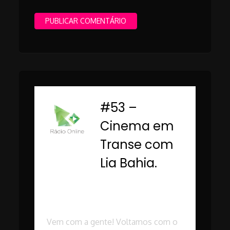
#53 –
-
Cinema em
Transe com
Lia Bahia.
Rádio Online PUC
Minas
Vem com a gente! Voltamos com o