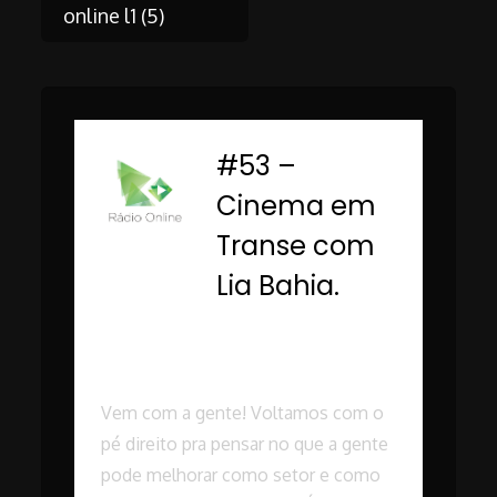
Post
online l1 (5)
navigation
#53 –
-
Cinema em
Transe com
Lia Bahia.
Rádio Online PUC
Minas
Vem com a gente! Voltamos com o
pé direito pra pensar no que a gente
pode melhorar como setor e como