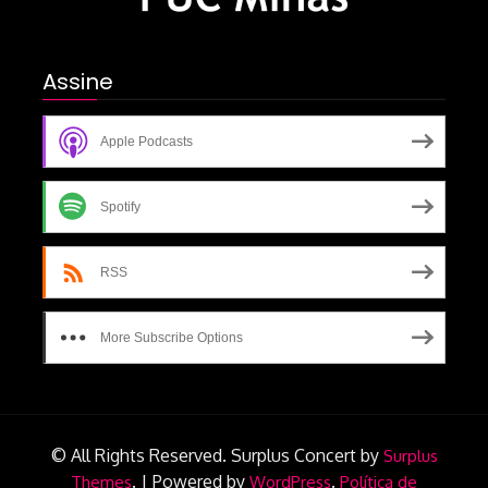
Assine
Apple Podcasts
Spotify
RSS
More Subscribe Options
© All Rights Reserved.
Surplus Concert by
Surplus
.
|
Powered by
.
Themes
WordPress
Política de