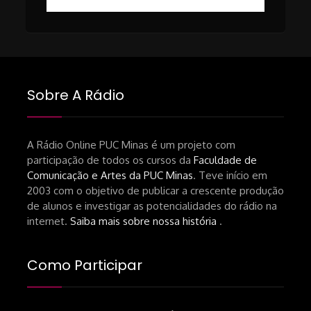
https://revistas.usp.br/matrizes/pt_BR/article/v
RECOMENDAÇÕES DA CONVIDADA
Livro Pedro Butcher:
https://www.editoraletramento.com.br/hollywoo
e-o-mercado-de-cinema-no-brasil-
Sobre A Rádio
principios-de-uma-hegemonia Livro
André Novais:
https://www.editorajavali.com/product-
A Rádio Online PUC Minas é um projeto com
participação de todos os cursos da
Faculdade de
page/roteiro-e-diário-de-produção-
Comunicação e Artes da PUC Minas
. Teve início em
de-um-filme-chamado-temporada-
2003 com o objetivo de publicar a crescente produção
andré-n-oliveira Livro Arthur Autran:
de alunos e investigar as potencialidades do rádio na
https://lojahucitec.com.br/produto/pensamento
internet.
Saiba mais sobre nossa história
.
industrial-cinematografico-
brasileiro-tin-urbinatti-copia/?
Como Participar
srsltid=AfmBOopHv9m9puPGMXoYUT5Ml-
UPFNvaAE_MM0rdk930-