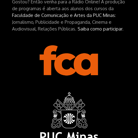
Gostou? Então venha para a Rádio Online! A produção
hEhRpQ_6KhI Livro Arábia:
de programas é aberta aos alunos dos cursos da
https://www.editorajavali.com/product-
Faculdade de Comunicação e Artes da PUC Minas
:
page/arábia-caminhos-da-escrita-
Jornalismo, Publicidade e Propaganda, Cinema e
de-um-filme
Audiovisual, Relações Públicas.
Saiba como participar
.