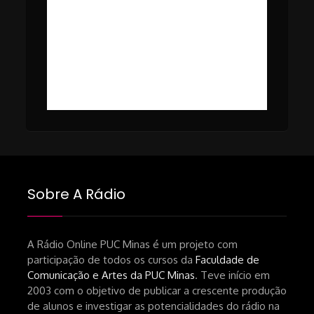
falta-de-publico-do-cinema-
#50 – Cinema em Transe com
nacional.shtml
Tomaz Alves Souza.
https://www1.folha.uol.com.br/ilustrada/2025/0
#49 – Cinema em Transe com
da-netflix-a-cinemateca-brasileira-
Breno Oliveira (Dicria)
ressalta-desafios-do-setor.shtml
https://revistas.usp.br/matrizes/pt_BR/article/v
RECOMENDAÇÕES DA CONVIDADA
Livro Pedro Butcher:
https://www.editoraletramento.com.br/hollywoo
e-o-mercado-de-cinema-no-brasil-
Sobre A Rádio
principios-de-uma-hegemonia Livro
André Novais:
https://www.editorajavali.com/product-
A Rádio Online PUC Minas é um projeto com
participação de todos os cursos da
Faculdade de
page/roteiro-e-diário-de-produção-
Comunicação e Artes da PUC Minas
. Teve início em
de-um-filme-chamado-temporada-
2003 com o objetivo de publicar a crescente produção
andré-n-oliveira Livro Arthur Autran:
de alunos e investigar as potencialidades do rádio na