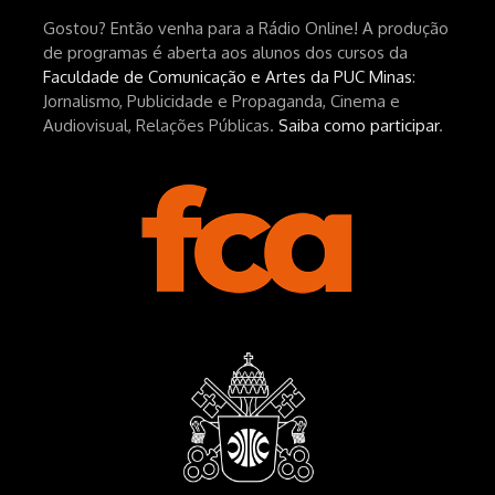
Gostou? Então venha para a Rádio Online! A produção
hEhRpQ_6KhI Livro Arábia:
de programas é aberta aos alunos dos cursos da
https://www.editorajavali.com/product-
Faculdade de Comunicação e Artes da PUC Minas
:
page/arábia-caminhos-da-escrita-
Jornalismo, Publicidade e Propaganda, Cinema e
de-um-filme
Audiovisual, Relações Públicas.
Saiba como participar
.