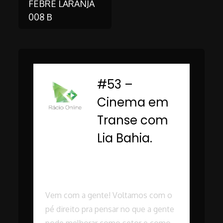
FEBRE LARANJA
008 B
navigation
#53 –
-
Cinema em
Transe com
Lia Bahia.
Rádio Online PUC
Minas
Vem com a gente! Voltamos com o
pé direito pra pensar no que a gente
pode melhorar como setor e como