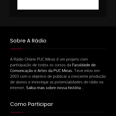
https://revistas.usp.br/matrizes/pt_BR/article/v
RECOMENDAÇÕES DA CONVIDADA
Livro Pedro Butcher:
https://www.editoraletramento.com.br/hollywoo
e-o-mercado-de-cinema-no-brasil-
Sobre A Rádio
principios-de-uma-hegemonia Livro
André Novais:
https://www.editorajavali.com/product-
A Rádio Online PUC Minas é um projeto com
participação de todos os cursos da
Faculdade de
page/roteiro-e-diário-de-produção-
Comunicação e Artes da PUC Minas
. Teve início em
de-um-filme-chamado-temporada-
2003 com o objetivo de publicar a crescente produção
andré-n-oliveira Livro Arthur Autran:
de alunos e investigar as potencialidades do rádio na
https://lojahucitec.com.br/produto/pensamento
internet.
Saiba mais sobre nossa história
.
industrial-cinematografico-
brasileiro-tin-urbinatti-copia/?
Como Participar
srsltid=AfmBOopHv9m9puPGMXoYUT5Ml-
UPFNvaAE_MM0rdk930-