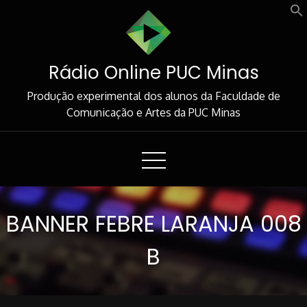
Skip
to
Content
Rádio Online PUC Minas
Produção experimental dos alunos da Faculdade de
Comunicação e Artes da PUC Minas
BANNER FEBRE LARANJA 008
B