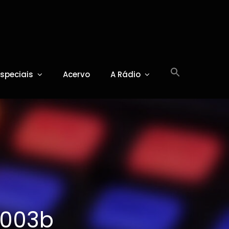
Especiais
Acervo
A Rádio
003b