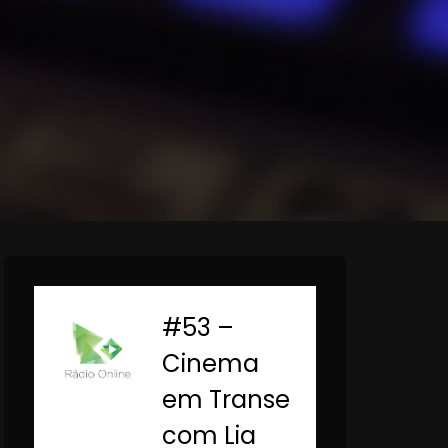
#53 –
-
Cinema
em Transe
com Lia