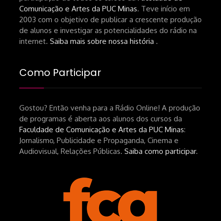
Comunicação e Artes da PUC Minas
. Teve início em
de-um-filme-chamado-temporada-
2003 com o objetivo de publicar a crescente produção
andré-n-oliveira Livro Arthur Autran:
de alunos e investigar as potencialidades do rádio na
https://lojahucitec.com.br/produto/pensamento
internet.
Saiba mais sobre nossa história
.
industrial-cinematografico-
brasileiro-tin-urbinatti-copia/?
Como Participar
srsltid=AfmBOopHv9m9puPGMXoYUT5Ml-
UPFNvaAE_MM0rdk930-
Gostou? Então venha para a Rádio Online! A produção
hEhRpQ_6KhI Livro Arábia:
de programas é aberta aos alunos dos cursos da
https://www.editorajavali.com/product-
Faculdade de Comunicação e Artes da PUC Minas
:
page/arábia-caminhos-da-escrita-
Jornalismo, Publicidade e Propaganda, Cinema e
de-um-filme
Audiovisual, Relações Públicas.
Saiba como participar
.