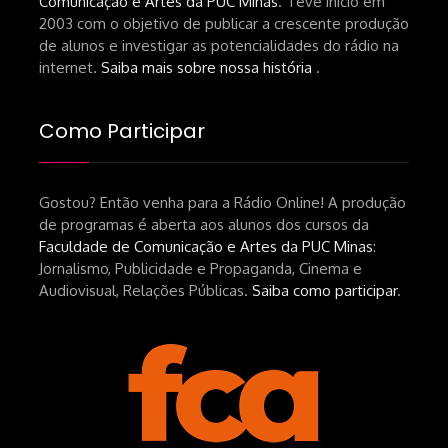
Comunicação e Artes da PUC Minas
. Teve início em
de-um-filme-chamado-temporada-
2003 com o objetivo de publicar a crescente produção
andré-n-oliveira Livro Arthur Autran:
de alunos e investigar as potencialidades do rádio na
https://lojahucitec.com.br/produto/pensamento
internet.
Saiba mais sobre nossa história
.
industrial-cinematografico-
brasileiro-tin-urbinatti-copia/?
Como Participar
srsltid=AfmBOopHv9m9puPGMXoYUT5Ml-
UPFNvaAE_MM0rdk930-
Gostou? Então venha para a Rádio Online! A produção
hEhRpQ_6KhI Livro Arábia:
de programas é aberta aos alunos dos cursos da
https://www.editorajavali.com/product-
Faculdade de Comunicação e Artes da PUC Minas
:
page/arábia-caminhos-da-escrita-
Jornalismo, Publicidade e Propaganda, Cinema e
de-um-filme
Audiovisual, Relações Públicas.
Saiba como participar
.